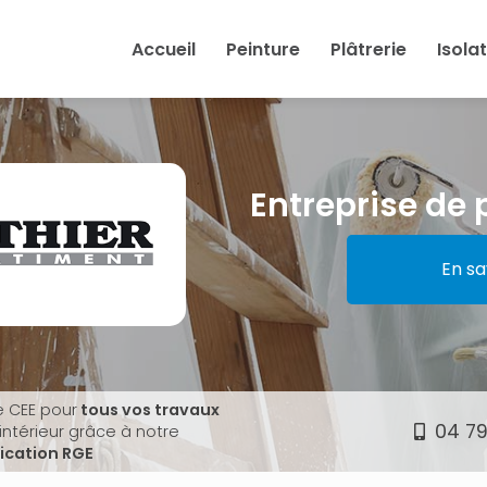
Accueil
Peinture
Plâtrerie
Isola
Entreprise de 
En sa
e CEE pour
tous vos travaux
04 79
'intérieur grâce à notre
fication RGE