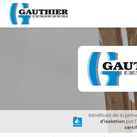
Navigation principale
Aller
au
contenu
principal
Bénéficiez de la prim
d'isolation
par l
certi