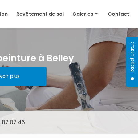
tion
Revêtement de sol
Galeries
Contact
Peinture
Plâtrerie
Rappel Gratuit
Isolation
peinture à Belley
Revêtement de sol
voir plus
 87 07 46