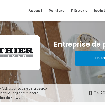
Accueil
Peinture
Plâtrerie
Isola
Entreprise de 
En sa
e CEE pour
tous vos travaux
04 79
'intérieur grâce à notre
fication RGE