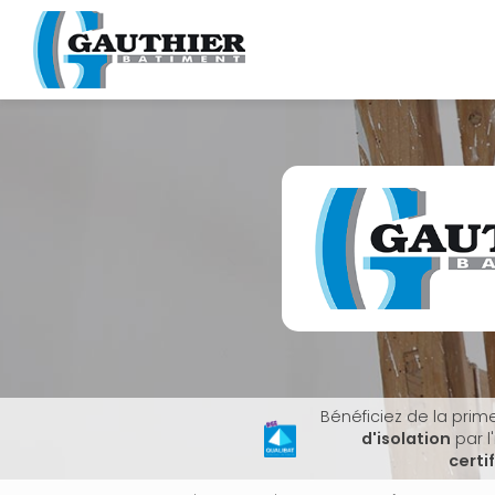
Navigation principale
Aller
au
contenu
principal
Bénéficiez de la prim
d'isolation
par l
certi