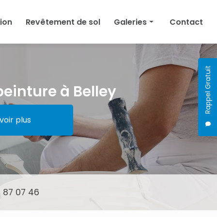
tion
Revêtement de sol
Galeries
Contact
Peinture
Plâtrerie
Rappel Gratuit
Isolation
peinture à Belley
Revêtement de sol
voir plus
 87 07 46