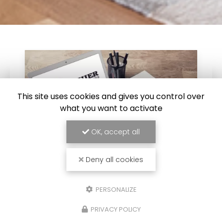
This site uses cookies and gives you control over
what you want to activate
OK, accept all
Deny all cookies
23/04/2024
PERSONALIZE
Travaux d'isolations et
d'aménagement intérieurs aux
PRIVACY POLICY
alentours de Rumilly.