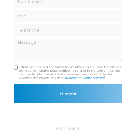
Email
Téléphone
Message
J'autorise ce site à conserver l'ensemble des données transmises
dans ce formulaire pour faciliter le suivi et le traitement de ma
demande.
(Aucune exploitation commerciale ne sera faite des
données conservées. Voir notre
politique de confidentialité
)
En savoir +