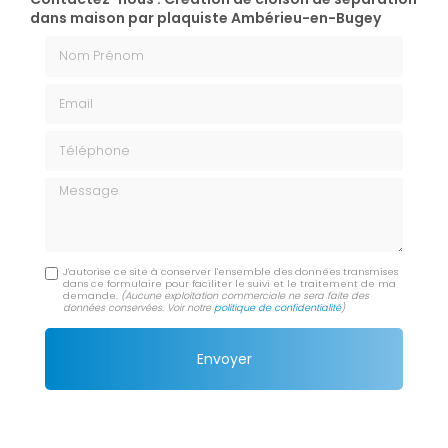
dans maison par plaquiste Ambérieu-en-Bugey
Nom Prénom
Email
Téléphone
Message
J'autorise ce site à conserver l'ensemble des données transmises
dans ce formulaire pour faciliter le suivi et le traitement de ma
demande.
(Aucune exploitation commerciale ne sera faite des
données conservées. Voir notre
politique de confidentialité
)