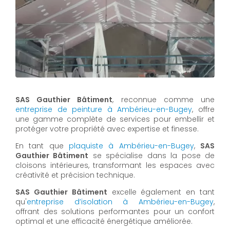
SAS Gauthier Bâtiment
, reconnue comme une
entreprise de peinture à Ambérieu-en-Bugey
, offre
une gamme complète de services pour embellir et
protéger votre propriété avec expertise et finesse.
En tant que
plaquiste à Ambérieu-en-Bugey
,
SAS
Gauthier Bâtiment
se spécialise dans la pose de
cloisons intérieures, transformant les espaces avec
créativité et précision technique.
SAS Gauthier Bâtiment
excelle également en tant
qu'
entreprise d’isolation à Ambérieu-en-Bugey
,
offrant des solutions performantes pour un confort
optimal et une efficacité énergétique améliorée.