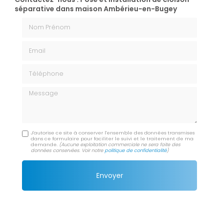
séparative dans maison Ambérieu-en-Bugey
Nom Prénom
Email
Téléphone
Message
J'autorise ce site à conserver l'ensemble des données transmises
dans ce formulaire pour faciliter le suivi et le traitement de ma
demande.
(Aucune exploitation commerciale ne sera faite des
données conservées. Voir notre
politique de confidentialité
)