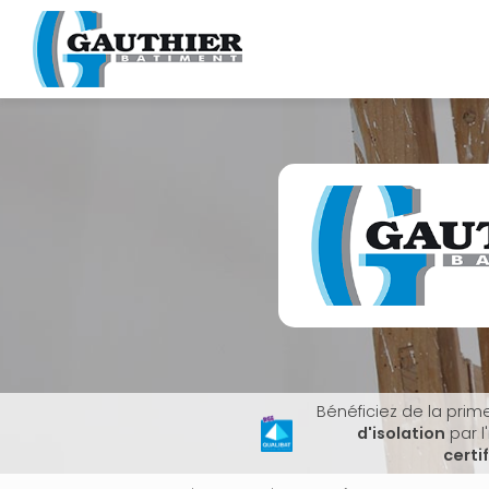
Navigation principale
Aller
au
contenu
principal
Bénéficiez de la prim
d'isolation
par l
certi