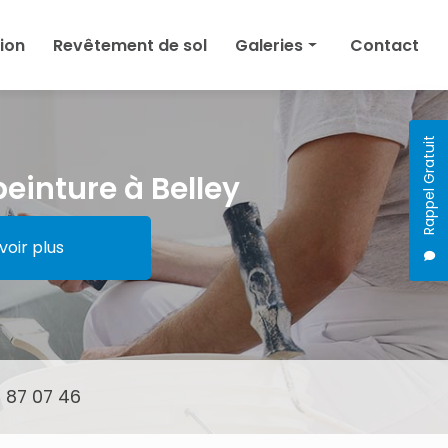
tion
Revêtement de sol
Galeries
Contact
Peinture
Plâtrerie
Rappel Gratuit
Isolation
peinture à Belley
Revêtement de sol
voir plus
 87 07 46