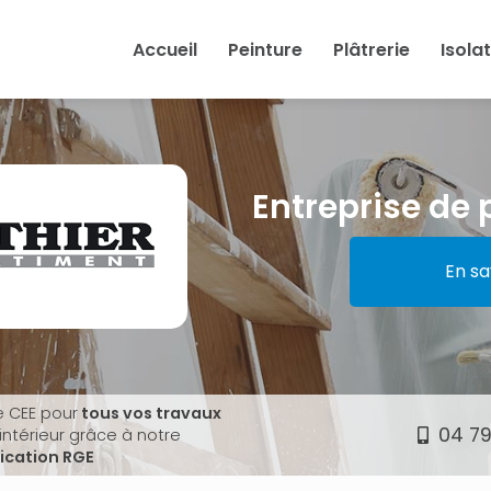
Accueil
Peinture
Plâtrerie
Isola
Entreprise de 
En sa
e CEE pour
tous vos travaux
04 79
'intérieur grâce à notre
fication RGE