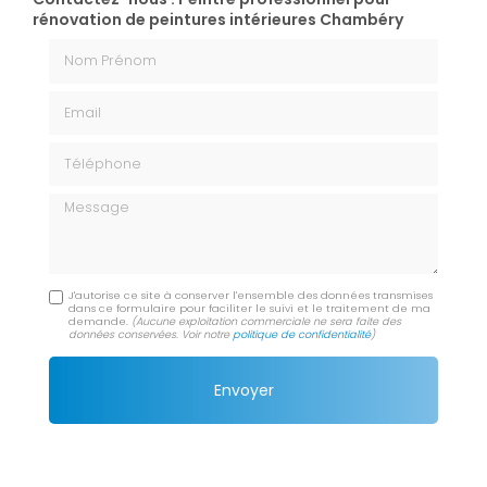
rénovation de peintures intérieures Chambéry
Nom Prénom
Email
Téléphone
Message
J'autorise ce site à conserver l'ensemble des données transmises
dans ce formulaire pour faciliter le suivi et le traitement de ma
demande.
(Aucune exploitation commerciale ne sera faite des
données conservées. Voir notre
politique de confidentialité
)