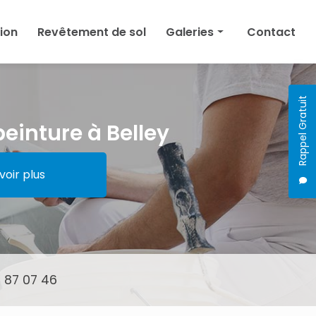
tion
Revêtement de sol
Galeries
Contact
Peinture
Plâtrerie
Rappel Gratuit
Isolation
peinture à Belley
Revêtement de sol
voir plus
 87 07 46