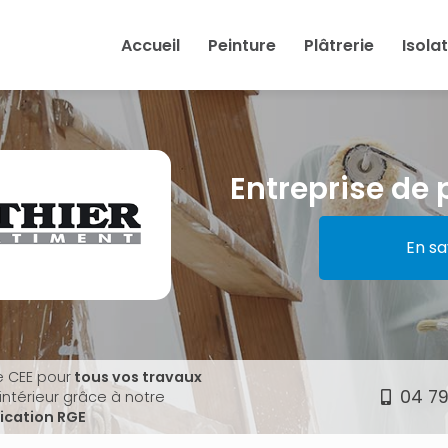
Accueil
Peinture
Plâtrerie
Isola
Entreprise de 
En sa
e CEE pour
tous vos travaux
04 79
'intérieur grâce à notre
fication RGE