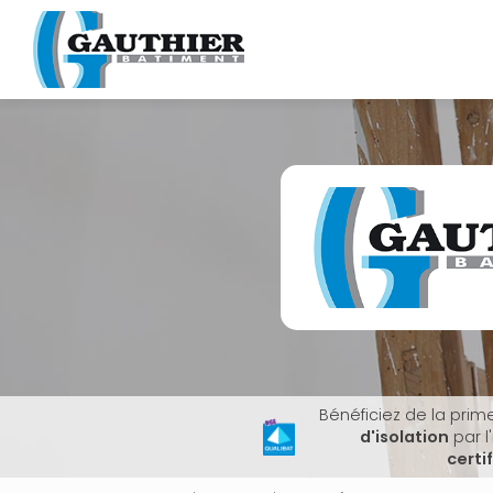
Navigation principale
Aller
au
contenu
principal
Bénéficiez de la prim
d'isolation
par l
certi