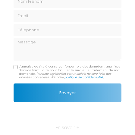
Email
Téléphone
Message
J'autorise ce site à conserver l'ensemble des données transmises
dans ce formulaire pour faciliter le suivi et le traitement de ma
demande.
(Aucune exploitation commerciale ne sera faite des
données conservées. Voir notre
politique de confidentialité
)
En savoir +